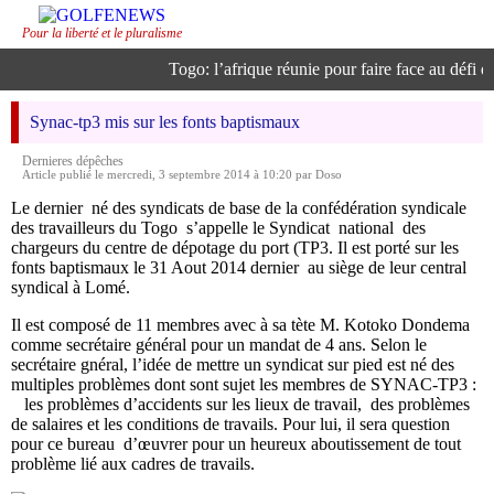
Pour la liberté et le pluralisme
Togo: l’afrique réunie pour faire face au défi de 
Synac-tp3 mis sur les fonts baptismaux
Dernieres dépêches
Article publié le mercredi, 3 septembre 2014 à 10:20 par Doso
Le dernier né des syndicats de base de la confédération syndicale
des travailleurs du Togo s’appelle le Syndicat national des
chargeurs du centre de dépotage du port (TP3. Il est porté sur les
fonts baptismaux le 31 Aout 2014 dernier au siège de leur central
syndical à Lomé.
Il est composé de 11 membres avec à sa tète M. Kotoko Dondema
comme secrétaire général pour un mandat de 4 ans. Selon le
secrétaire gnéral, l’idée de mettre un syndicat sur pied est né des
multiples problèmes dont sont sujet les membres de SYNAC-TP3 :
les problèmes d’accidents sur les lieux de travail, des problèmes
de salaires et les conditions de travails. Pour lui, il sera question
pour ce bureau d’œuvrer pour un heureux aboutissement de tout
problème lié aux cadres de travails.