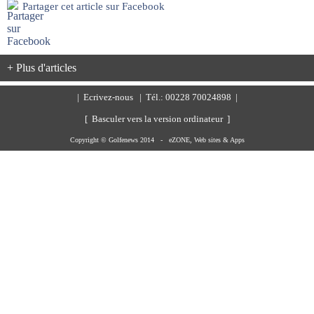
Partager cet article sur Facebook
+ Plus d'articles
|
Ecrivez-nous
| Tél.: 00228 70024898 |
[ Basculer vers la version ordinateur ]
Copyright © Golfenews 2014 -
eZONE, Web sites & Apps