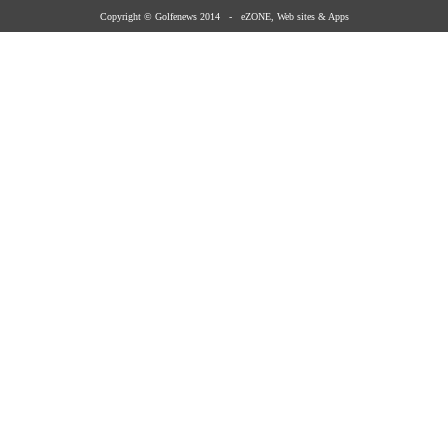
Copyright © Golfenews 2014 -
eZONE, Web sites & Apps