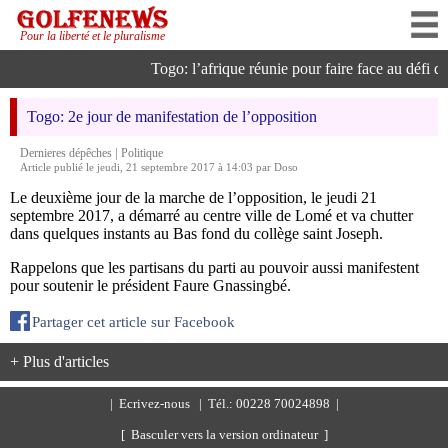
Pour la liberté et le pluralisme
Togo: l’afrique réunie pour faire face au défi de l
Togo: 2e jour de manifestation de l’opposition
|
Dernieres dépêches
Politique
Article publié le jeudi, 21 septembre 2017 à 14:03 par Doso
Le deuxième jour de la marche de l’opposition, le jeudi 21
septembre 2017, a démarré au centre ville de Lomé et va chutter
dans quelques instants au Bas fond du collège saint Joseph.
Rappelons que les partisans du parti au pouvoir aussi manifestent
pour soutenir le président Faure Gnassingbé.
Partager cet article sur Facebook
+ Plus d'articles
|
Ecrivez-nous
| Tél.: 00228 70024898 |
[ Basculer vers la version ordinateur ]