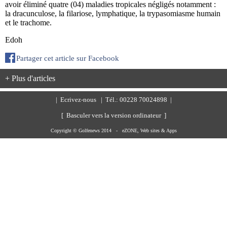
avoir éliminé quatre (04) maladies tropicales négligés notamment :
la dracunculose, la filariose, lymphatique, la trypasomiasme humain
et le trachome.
Edoh
Partager cet article sur Facebook
+ Plus d'articles
|
Ecrivez-nous
| Tél.: 00228 70024898 |
[ Basculer vers la version ordinateur ]
Copyright © Golfenews 2014 -
eZONE, Web sites & Apps