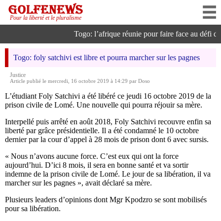
Pour la liberté et le pluralisme
Togo: l’afrique réunie pour faire face au défi de l
Togo: foly satchivi est libre et pourra marcher sur les pagnes
Justice
Article publié le mercredi, 16 octobre 2019 à 14:29 par Doso
L’étudiant Foly Satchivi a été libéré ce jeudi 16 octobre 2019 de la
prison civile de Lomé. Une nouvelle qui pourra réjouir sa mère.
Interpellé puis arrêté en août 2018, Foly Satchivi recouvre enfin sa
liberté par grâce présidentielle. Il a été condamné le 10 octobre
dernier par la cour d’appel à 28 mois de prison dont 6 avec sursis.
« Nous n’avons aucune force. C’est eux qui ont la force
aujourd’hui. D’ici 8 mois, il sera en bonne santé et va sortir
indemne de la prison civile de Lomé. Le jour de sa libération, il va
marcher sur les pagnes », avait déclaré sa mère.
Plusieurs leaders d’opinions dont Mgr Kpodzro se sont mobilisés
pour sa libération.