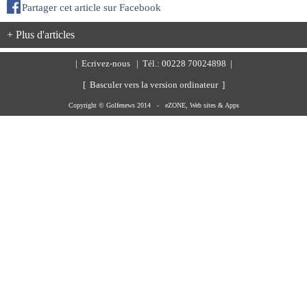
Partager cet article sur Facebook
+ Plus d'articles
|
Ecrivez-nous
| Tél.: 00228 70024898 |
[ Basculer vers la version ordinateur ]
Copyright © Golfenews 2014 -
eZONE, Web sites & Apps