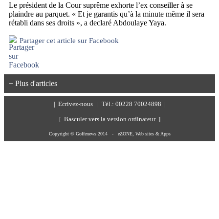
Le président de la Cour suprême exhorte l’ex conseiller à se
plaindre au parquet. « Et je garantis qu’à la minute même il sera
rétabli dans ses droits », a declaré Abdoulaye Yaya.
Partager cet article sur Facebook
+ Plus d'articles
|
Ecrivez-nous
| Tél.: 00228 70024898 |
[ Basculer vers la version ordinateur ]
Copyright © Golfenews 2014 -
eZONE, Web sites & Apps