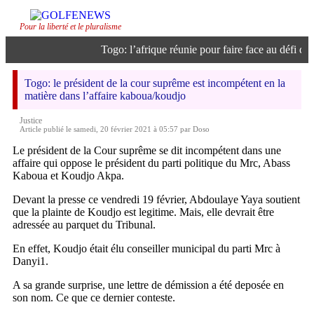
Pour la liberté et le pluralisme
Togo: l’afrique réunie pour faire face au défi de l’
Togo: le président de la cour suprême est incompétent en la
matière dans l’affaire kaboua/koudjo
Justice
Article publié le samedi, 20 février 2021 à 05:57 par Doso
Le président de la Cour suprême se dit incompétent dans une
affaire qui oppose le président du parti politique du Mrc, Abass
Kaboua et Koudjo Akpa.
Devant la presse ce vendredi 19 février, Abdoulaye Yaya soutient
que la plainte de Koudjo est legitime. Mais, elle devrait être
adressée au parquet du Tribunal.
En effet, Koudjo était élu conseiller municipal du parti Mrc à
Danyi1.
A sa grande surprise, une lettre de démission a été deposée en
son nom. Ce que ce dernier conteste.