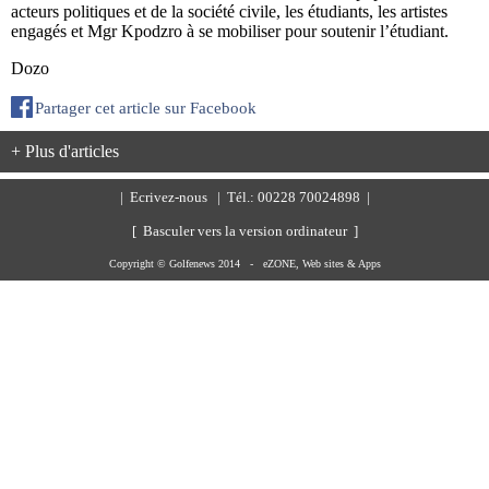
acteurs politiques et de la société civile, les étudiants, les artistes
engagés et Mgr Kpodzro à se mobiliser pour soutenir l’étudiant.
Dozo
Partager cet article sur Facebook
+ Plus d'articles
|
Ecrivez-nous
| Tél.: 00228 70024898 |
[ Basculer vers la version ordinateur ]
Copyright © Golfenews 2014 -
eZONE, Web sites & Apps