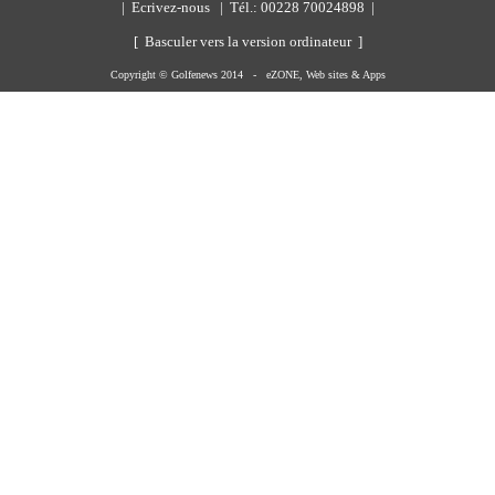
|
Ecrivez-nous
| Tél.: 00228 70024898 |
[ Basculer vers la version ordinateur ]
Copyright © Golfenews 2014 -
eZONE, Web sites & Apps