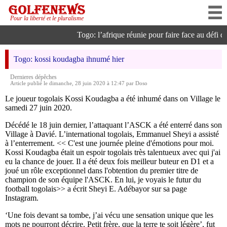
Pour la liberté et le pluralisme
Togo: l’afrique réunie pour faire face au défi de 
Togo: kossi koudagba ihnumé hier
Dernieres dépêches
Article publié le dimanche, 28 juin 2020 à 12:47 par Doso
Le joueur togolais Kossi Koudagba a été inhumé dans on Village le
samedi 27 juin 2020.
Décédé le 18 juin dernier, l’attaquant l’ASCK a été enterré dans son
Village à Davié. L’international togolais, Emmanuel Sheyi a assisté
à l’enterrement. << C'est une journée pleine d'émotions pour moi.
Kossi Koudagba était un espoir togolais très talentueux avec qui j'ai
eu la chance de jouer. Il a été deux fois meilleur buteur en D1 et a
joué un rôle exceptionnel dans l'obtention du premier titre de
champion de son équipe l'ASCK. En lui, je voyais le futur du
football togolais>> a écrit Sheyi E. Adébayor sur sa page
Instagram.
‘Une fois devant sa tombe, j’ai vécu une sensation unique que les
mots ne pourront décrire. Petit frère, que la terre te soit légère’, fut