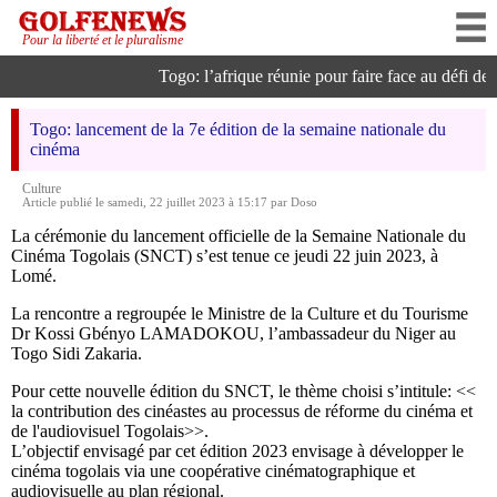
Pour la liberté et le pluralisme
Togo: l’afrique réunie pour faire face au défi de l’
Togo: lancement de la 7e édition de la semaine nationale du
cinéma
Culture
Article publié le samedi, 22 juillet 2023 à 15:17 par Doso
La cérémonie du lancement officielle de la Semaine Nationale du
Cinéma Togolais (SNCT) s’est tenue ce jeudi 22 juin 2023, à
Lomé.
La rencontre a regroupée le Ministre de la Culture et du Tourisme
Dr Kossi Gbényo LAMADOKOU, l’ambassadeur du Niger au
Togo Sidi Zakaria.
Pour cette nouvelle édition du SNCT, le thème choisi s’intitule: <<
la contribution des cinéastes au processus de réforme du cinéma et
de l'audiovisuel Togolais>>.
L’objectif envisagé par cet édition 2023 envisage à développer le
cinéma togolais via une coopérative cinématographique et
audiovisuelle au plan régional.