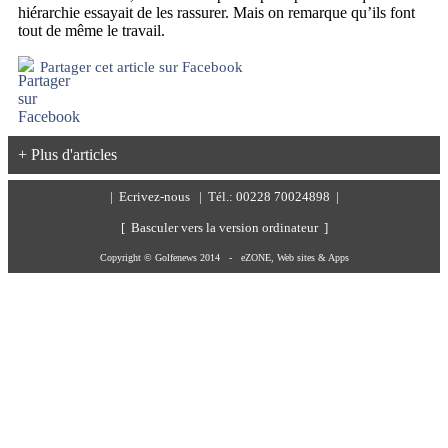
hiérarchie essayait de les rassurer. Mais on remarque qu’ils font
tout de même le travail.
Partager cet article sur Facebook
+ Plus d'articles
|
Ecrivez-nous
| Tél.: 00228 70024898 |
[ Basculer vers la version ordinateur ]
Copyright © Golfenews 2014 -
eZONE, Web sites & Apps