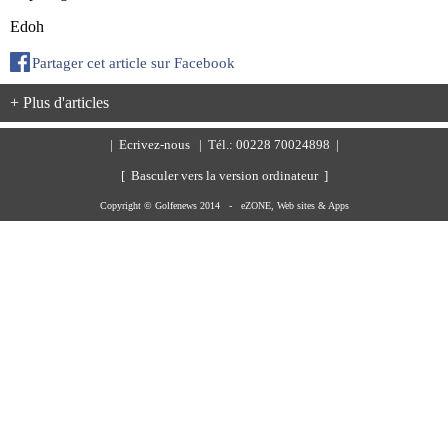
Edoh
Partager cet article sur Facebook
+ Plus d'articles
|
Ecrivez-nous
| Tél.: 00228 70024898 |
[ Basculer vers la version ordinateur ]
Copyright © Golfenews 2014 -
eZONE, Web sites & Apps