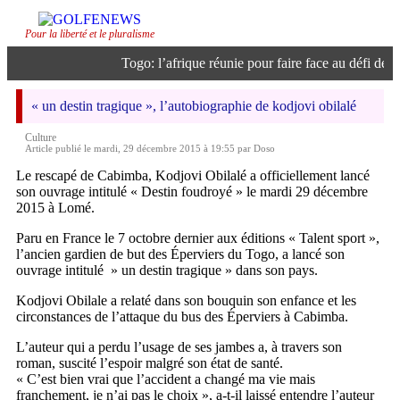
Pour la liberté et le pluralisme
Togo: l’afrique réunie pour faire face au défi de l’i
« un destin tragique », l’autobiographie de kodjovi obilalé
Culture
Article publié le mardi, 29 décembre 2015 à 19:55 par Doso
Le rescapé de Cabimba, Kodjovi Obilalé a officiellement lancé
son ouvrage intitulé « Destin foudroyé » le mardi 29 décembre
2015 à Lomé.
Paru en France le 7 octobre dernier aux éditions « Talent sport »,
l’ancien gardien de but des Éperviers du Togo, a lancé son
ouvrage intitulé » un destin tragique » dans son pays.
Kodjovi Obilale a relaté dans son bouquin son enfance et les
circonstances de l’attaque du bus des Éperviers à Cabimba.
L’auteur qui a perdu l’usage de ses jambes a, à travers son
roman, suscité l’espoir malgré son état de santé.
« C’est bien vrai que l’accident a changé ma vie mais
franchement, je n’ai pas le choix », a-t-il laissé entendre l’auteur