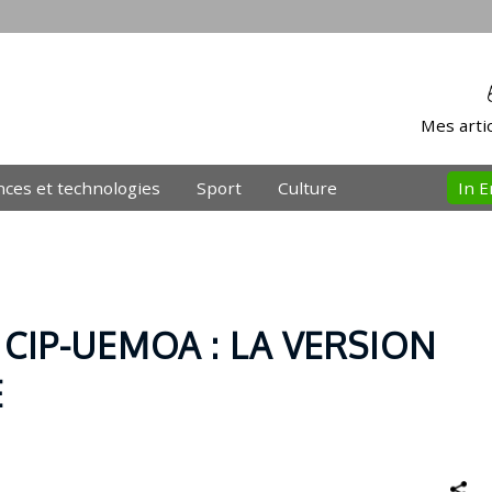
Mes artic
nces et technologies
Sport
Culture
In E
 CIP-UEMOA : LA VERSION
E