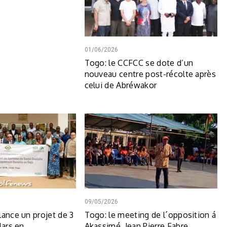
01/06/2026
Togo: le CCFCC se dote d’un
nouveau centre post-récolte après
celui de Abréwakor
09/05/2026
lance un projet de 3
Togo: le meeting de l´opposition á
lars en
Akassimé, Jean Pierre Fabre