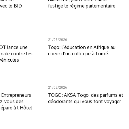
avec le BID
fustige le régime parlementaire
21/03/2026
OT lance une
Togo: l’éducation en Afrique au
onale contre les
coeur d’un colloque à Lomé.
véhicules
21/02/2026
 Entrepreneurs
TOGO: AKSA Togo, des parfums et
ez-vous des
déodorants qui vous font voyager
épare à l’Hôtel