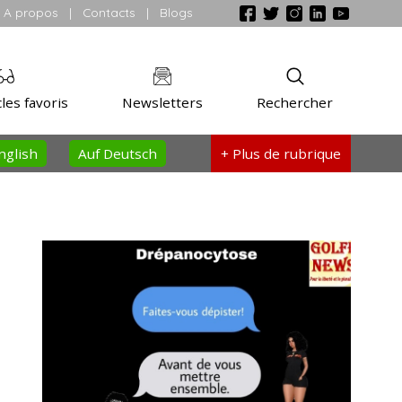
A propos
|
Contacts
|
Blogs
les favoris
Newsletters
Rechercher
nglish
Auf Deutsch
+ Plus
de rubrique