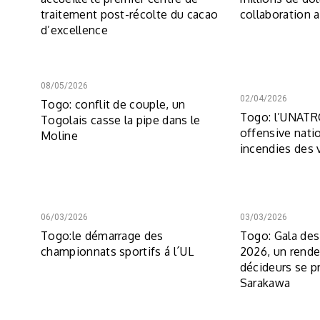
traitement post-récolte du cacao
collaboration 
d’excellence
08/05/2026
02/04/2026
Togo: conflit de couple, un
Togo: l’UNATR
Togolais casse la pipe dans le
offensive nati
Moline
incendies des 
06/03/2026
03/03/2026
Togo:le démarrage des
Togo: Gala des
championnats sportifs á l´UL
2026, un rend
décideurs se pr
Sarakawa