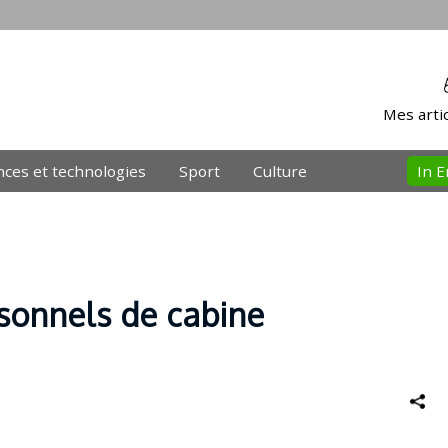
Mes artic
nces et technologies
Sport
Culture
In E
sonnels de cabine