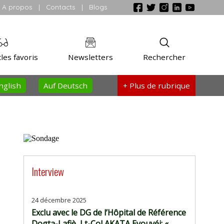
A propos
|
Contacts
|
Blogs
les favoris
Newsletters
Rechercher
nglish
Auf Deutsch
+ Plus
de rubrique
Interview
24 décembre 2025
Exclu avec le DG de l’Hôpital de Référence
Dogta-Lafiè, Lt-Col AKATA Eyouvéi: «