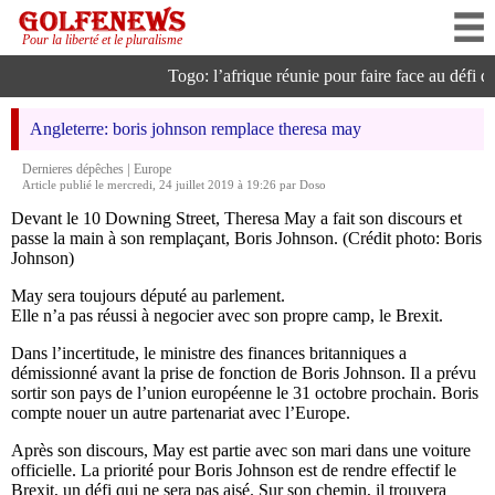
Pour la liberté et le pluralisme
Togo: l’afrique réunie pour faire face au défi de 
Angleterre: boris johnson remplace theresa may
|
Dernieres dépêches
Europe
Article publié le mercredi, 24 juillet 2019 à 19:26 par Doso
Devant le 10 Downing Street, Theresa May a fait son discours et
passe la main à son remplaçant, Boris Johnson. (Crédit photo: Boris
Johnson)
May sera toujours député au parlement.
Elle n’a pas réussi à negocier avec son propre camp, le Brexit.
Dans l’incertitude, le ministre des finances britanniques a
démissionné avant la prise de fonction de Boris Johnson. Il a prévu
sortir son pays de l’union européenne le 31 octobre prochain. Boris
compte nouer un autre partenariat avec l’Europe.
Après son discours, May est partie avec son mari dans une voiture
officielle. La priorité pour Boris Johnson est de rendre effectif le
Brexit, un défi qui ne sera pas aisé. Sur son chemin, il trouvera