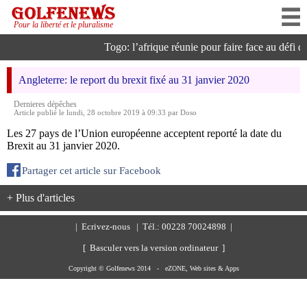
Pour la liberté et le pluralisme
Togo: l’afrique réunie pour faire face au défi de 
Angleterre: le report du brexit fixé au 31 janvier 2020
Dernieres dépêches
Article publié le lundi, 28 octobre 2019 à 09:33 par Doso
Les 27 pays de l’Union européenne acceptent reporté la date du
Brexit au 31 janvier 2020.
Partager cet article sur Facebook
+ Plus d'articles
|
Ecrivez-nous
| Tél.: 00228 70024898 |
[ Basculer vers la version ordinateur ]
Copyright © Golfenews 2014 -
eZONE, Web sites & Apps