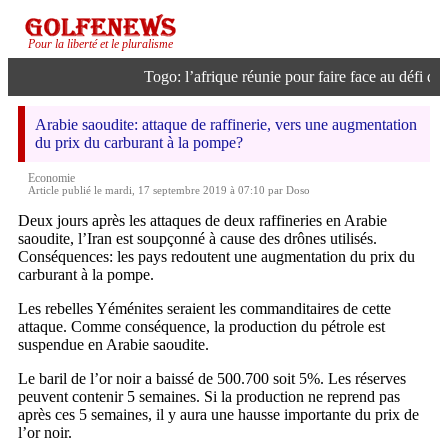
Pour la liberté et le pluralisme
Togo: l’afrique réunie pour faire face au défi de l’
Arabie saoudite: attaque de raffinerie, vers une augmentation
du prix du carburant à la pompe?
Economie
Article publié le mardi, 17 septembre 2019 à 07:10 par Doso
Deux jours après les attaques de deux raffineries en Arabie
saoudite, l’Iran est soupçonné à cause des drônes utilisés.
Conséquences: les pays redoutent une augmentation du prix du
carburant à la pompe.
Les rebelles Yéménites seraient les commanditaires de cette
attaque. Comme conséquence, la production du pétrole est
suspendue en Arabie saoudite.
Le baril de l’or noir a baissé de 500.700 soit 5%. Les réserves
peuvent contenir 5 semaines. Si la production ne reprend pas
après ces 5 semaines, il y aura une hausse importante du prix de
l’or noir.