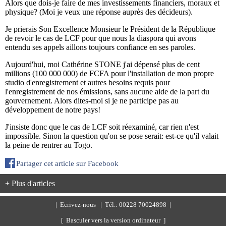
Alors que dois-je faire de mes investissements financiers, moraux et
physique? (Moi je veux une réponse auprès des décideurs).
Je prierais Son Excellence Monsieur le Président de la République
de revoir le cas de LCF pour que nous la diaspora qui avons
entendu ses appels aillons toujours confiance en ses paroles.
Aujourd'hui, moi Cathérine STONE j'ai dépensé plus de cent
millions (100 000 000) de FCFA pour l'installation de mon propre
studio d'enregistrement et autres besoins requis pour
l'enregistrement de nos émissions, sans aucune aide de la part du
gouvernement. Alors dites-moi si je ne participe pas au
développement de notre pays!
J'insiste donc que le cas de LCF soit réexaminé, car rien n'est
impossible. Sinon la question qu'on se pose serait: est-ce qu'il valait
la peine de rentrer au Togo.
Partager cet article sur Facebook
+ Plus d'articles
|
Ecrivez-nous
| Tél.: 00228 70024898 |
[ Basculer vers la version ordinateur ]