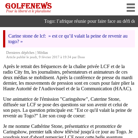
Pour la liberté et le pluralisme
Togo: l’afrique réunie pour faire face au défi de l’i
Carine stone de lcf: » est ce qu’il valait la peine de revenir au
togo? »
|
Dernieres dépêches
Médias
Article publié le jeudi, 9 février 2017 à 19:34 par Doso
Après le retrait des fréquences de la chaîne privée LCF et de la
radio City fm, les journalistes, présentateurs et animateurs de ces
deux médias se mobilisent. Après la conférence de presse du mardi
dernier, les mouvements de pression sont en cours pour faire plier la
Haute Autorité de l'Audiovisuel et de la Communication (HAAC).
Une animatrice de l'émission "Caringshow", Caterine Stone,
diffusée sur LCF se pose des questions sur son avenir et celui de
son pays. La question principale est: "Est ce qu'il valait la peine de
revenir au Togo?" Lire son coup de coeur:
Je me nomme Cathérine Stone, présentatrice et promotrice de
Caringshow, premier talk show télévisé jusqu'à ce jour au Togo. Je
voudrais tout d'abord remercier LCF pour cette belle aventure.