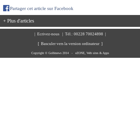
Partager cet article sur Facebook
+ Plus d'articles
|
Ecrivez-nous
| Tél.: 00228 70024898 |
[ Basculer vers la version ordinateur ]
Copyright © Golfenews 2014 -
eZONE, Web sites & Apps