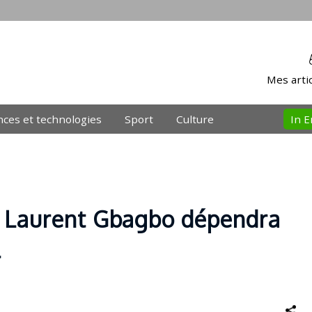
Mes artic
nces et technologies
Sport
Culture
In E
de Laurent Gbagbo dépendra
l