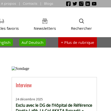
A propos
|
Contacts
|
Blogs
les favoris
Newsletters
Rechercher
nglish
Auf Deutsch
+ Plus
de rubrique
Interview
24 décembre 2025
Exclu avec le DG de l’Hôpital de Référence
Dogta-Lafiè, Lt-Col AKATA Eyouvéi: «