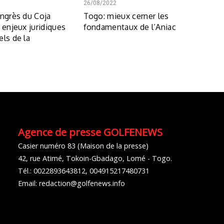
26/08/2022
ongrès du Coja
Togo: mieux cerner les
 enjeux juridiques
fondamentaux de l’Aniac
els de la
Agence de presse GOLFENEWS
Casier numéro 83 (Maison de la presse)
42, rue Atimé, Tokoin-Gbadago, Lomé - Togo.
Tél.: 0022893643812, 004915217480731
Email: redaction@golfenews.info