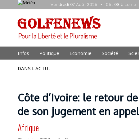
Vendredi 07 Août 2026
- 06 : 08 à Lomé
Pour la Liberté et le Pluralisme
Infos
Politique
Economie
Société
Scie
DANS L'ACTU :
Côte d’Ivoire: le retour 
de son jugement en appe
Afrique