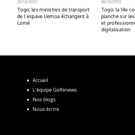
23/10/2022
05/10/2022
Togo: les ministres de transport
Togo: la 14e c
de l’espave Uemoa échangent à
planche sur les
Lomé
et professionn
digitalisation
Accueil
L'équipe Golfenews
Nos blogs
Nous écrire