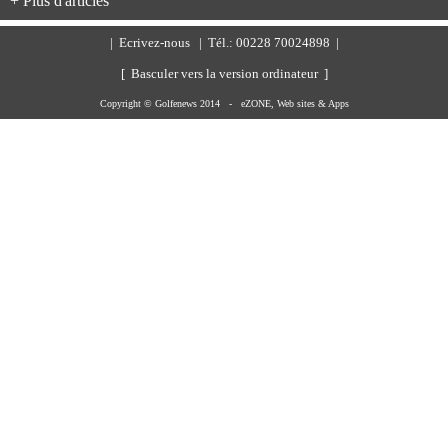
+ Plus d'articles
|
Ecrivez-nous
| Tél.: 00228 70024898 |
[ Basculer vers la version ordinateur ]
Copyright © Golfenews 2014 -
eZONE, Web sites & Apps