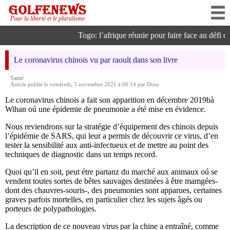
Pour la liberté et le pluralisme
Togo: l’afrique réunie pour faire face au défi de 
Le coronavirus chinois vu par raoult dans son livre
Santé
Article publié le vendredi, 5 novembre 2021 à 06:14 par Doso
Le coronavirus chinois a fait son apparition en décembre 2019bà
Wihan oú une épidemie de pneumonie a été mise en évidence.
Nous reviendrons sur la stratégie d’équipement des chinois depuis
l’épidémie de SARS, qui leur a permis de découvrir ce virus, d’en
tester la sensibilité aux anti-infectueux et de mettre au point des
techniques de diagnostic dans un temps record.
Quoi qu’il en soit, peut étre partanz du marché aux animaux oú se
vendent toutes sortes de bêtes sauvages destinées à être mamgées-
dont des chauvres-souris-, des pneumonies sont apparues, certaines
graves parfois mortelles, en particulier chez les sujets âgés ou
porteurs de polypathologies.
La description de ce nouveau virus par la chine a entraîné, comme