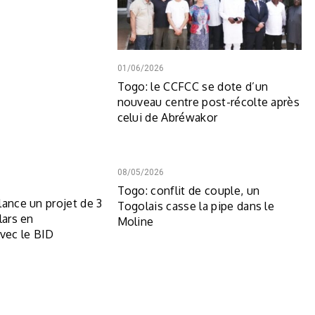
01/06/2026
Togo: le CCFCC se dote d’un
nouveau centre post-récolte après
celui de Abréwakor
08/05/2026
Togo: conflit de couple, un
lance un projet de 3
Togolais casse la pipe dans le
lars en
Moline
avec le BID