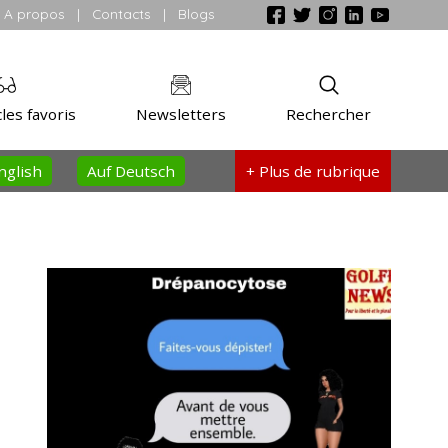
A propos
|
Contacts
|
Blogs
les favoris
Newsletters
Rechercher
nglish
Auf Deutsch
+ Plus
de rubrique