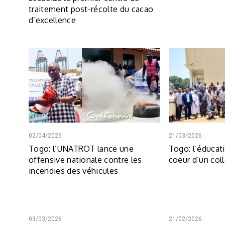
traitement post-récolte du cacao
d’excellence
02/04/2026
21/03/2026
Togo: l’UNATROT lance une
Togo: l’éducat
offensive nationale contre les
coeur d’un col
incendies des véhicules
03/03/2026
21/02/2026