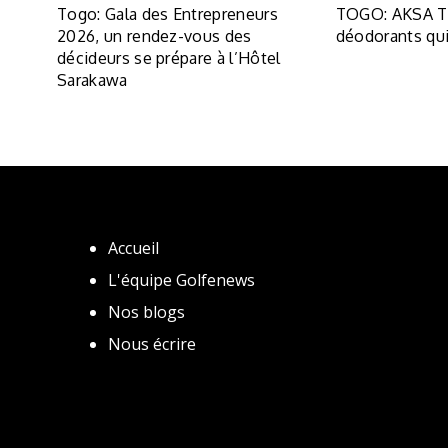
Togo: Gala des Entrepreneurs
TOGO: AKSA To
2026, un rendez-vous des
déodorants qui
décideurs se prépare à l’Hôtel
Sarakawa
Accueil
L'équipe Golfenews
Nos blogs
Nous écrire