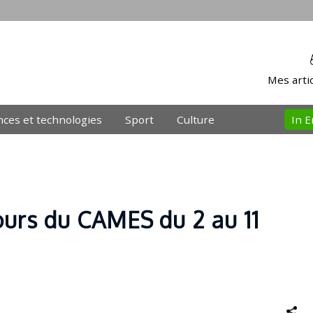
Mes artic
nces et technologies
Sport
Culture
In E
ours du CAMES du 2 au 11