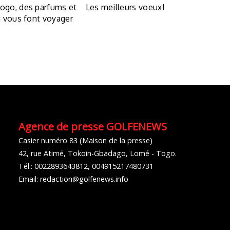
go, des parfums et
Les meilleurs voeux!
 vous font voyager
Agence de presse GOLFENEWS
Casier numéro 83 (Maison de la presse)
42, rue Atimé, Tokoin-Gbadago, Lomé - Togo.
Tél.: 0022893643812, 004915217480731
Email: redaction@golfenews.info