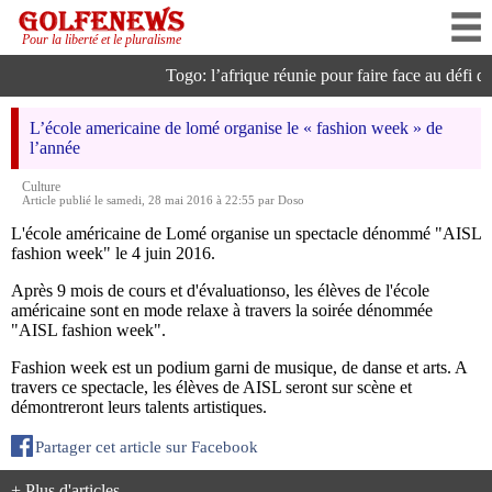
Pour la liberté et le pluralisme
Togo: l’afrique réunie pour faire face au défi de l
L’école americaine de lomé organise le « fashion week » de
l’année
Culture
Article publié le samedi, 28 mai 2016 à 22:55 par Doso
L'école américaine de Lomé organise un spectacle dénommé "AISL
fashion week" le 4 juin 2016.
Après 9 mois de cours et d'évaluationso, les élèves de l'école
américaine sont en mode relaxe à travers la soirée dénommée
"AISL fashion week".
Fashion week est un podium garni de musique, de danse et arts. A
travers ce spectacle, les élèves de AISL seront sur scène et
démontreront leurs talents artistiques.
Partager cet article sur Facebook
+ Plus d'articles