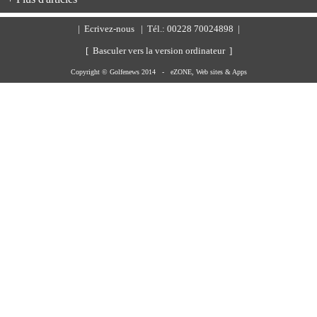
|
Ecrivez-nous
| Tél.: 00228 70024898 |
[ Basculer vers la version ordinateur ]
Copyright © Golfenews 2014 -
eZONE, Web sites & Apps