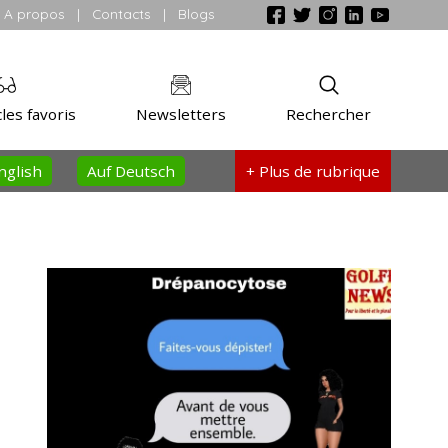
A propos
|
Contacts
|
Blogs
les favoris
Newsletters
Rechercher
nglish
Auf Deutsch
+ Plus
de rubrique