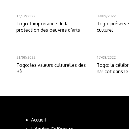
16/12/2022
09/09/2022
Togo: l’importance de la
Togo: préserve
protection des oeuvres d’arts
culturel
21/08/2022
17/08/2022
Togo: les valeurs culturelles des
Togo: la célébr
Bè
haricot dans le
Accueil
L'équipe Golfenews