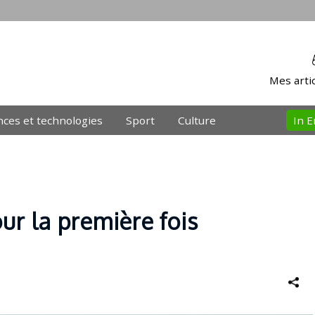
Mes artic
nces et technologies
Sport
Culture
In E
ur la première fois