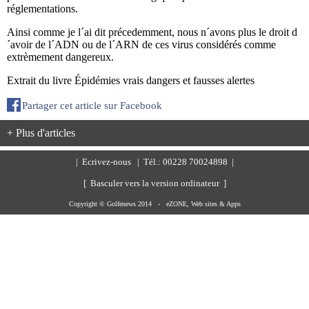
réglementations.
Ainsi comme je l´ai dit précedemment, nous n´avons plus le droit d
´avoir de l´ADN ou de l´ARN de ces virus considérés comme
extrèmement dangereux.
Extrait du livre Épidémies vrais dangers et fausses alertes
Partager cet article sur Facebook
+ Plus d'articles
|
Ecrivez-nous
| Tél.: 00228 70024898 |
[ Basculer vers la version ordinateur ]
Copyright © Golfenews 2014 -
eZONE, Web sites & Apps