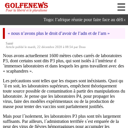
Pour la liberté et le pluralisme
Togo: l’afrique réunie pour faire face au défi de 
« nous n’avons plus le droit d’avoir de l’adn et de l’arn »
Santé
Article publié le mardi, 22 décembre 2020 à 08:54 par Doso
Nous avons actuellement 1600 mètres cubes carrés de laboratoires
P3, dont certains sont dits P3 plus, qui sont isolés à l´intérieur d
´immenses laboratoires et dans lesquels les gens travaillent avec des
« scaphandres ».
Les précautions sont telles que les risques sont inéxistants. Quoi qu
´il en soit, les laboratoires supérieurs, empêchent théoriquement
toute source possible de contamination à partir des manipulations du
laboratoire. Je pense que les laboratoires P4, pour propager les
virus, faire des modéles expérimentaux ou de la production de
masse pour tenter des vaccins sont parfaitement justifiés.
Mais pour l´isolement, les laboratoires P3 plus sont très largement
suffisants. Par ailleurs, l´admistration terrifiée s´est emparée de la
peur des virus de fièvres hémorragiques pour accumuler les