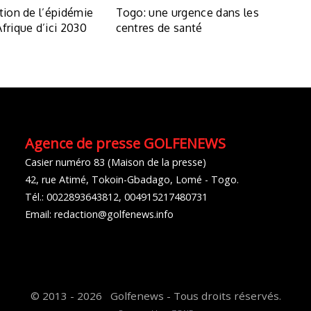
tion de l’épidémie
Togo: une urgence dans les
frique d’ici 2030
centres de santé
Agence de presse GOLFENEWS
Casier numéro 83 (Maison de la presse)
42, rue Atimé, Tokoin-Gbadago, Lomé - Togo.
Tél.: 0022893643812, 004915217480731
Email: redaction@golfenews.info
© 2013 - 2026 Golfenews - Tous droits réservés.