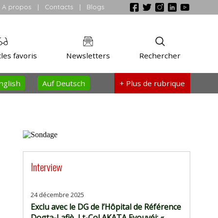
A propos
|
Contacts
|
Blogs
les favoris
Newsletters
Rechercher
nglish
Auf Deutsch
+ Plus
de rubrique
Interview
24 décembre 2025
Exclu avec le DG de l’Hôpital de Référence
Dogta-Lafiè, Lt-Col AKATA Eyouvéi: «