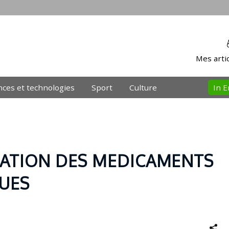
Mes artic
nces et technologies
Sport
Culture
In E
SATION DES MEDICAMENTS
QUES