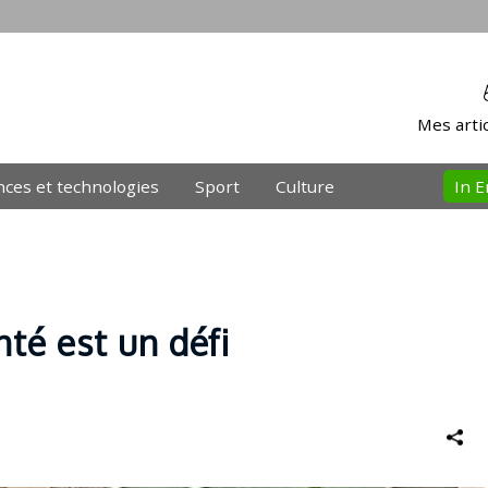
Mes artic
nces et technologies
Sport
Culture
In E
nté est un défi