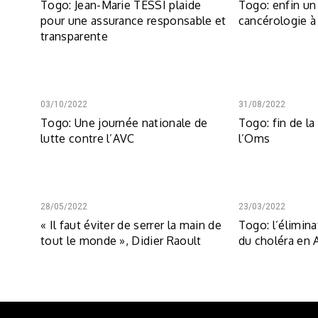
Togo: Jean-Marie TESSI plaide
Togo: enfin un
pour une assurance responsable et
cancérologie 
transparente
03/10/2022
31/08/2022
Togo: Une journée nationale de
Togo: fin de l
lutte contre l’AVC
l’Oms
28/05/2022
23/03/2022
« Il faut éviter de serrer la main de
Togo: l’élimina
tout le monde », Didier Raoult
du choléra en A