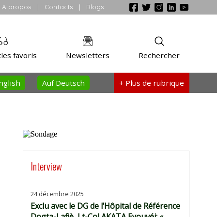
A propos
|
Contacts
|
Blogs
les favoris
Newsletters
Rechercher
nglish
Auf Deutsch
+ Plus
de rubrique
Interview
24 décembre 2025
Exclu avec le DG de l’Hôpital de Référence
Dogta-Lafiè, Lt-Col AKATA Eyouvéi: «