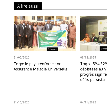
A lire aussi
21/02/2026
03/12/2025
Togo: le pays renforce son
Togo : 594 32
Assurance Maladie Universelle
dépistées au V
progrès signifi
défis persistan
21/10/2025
04/11/2022