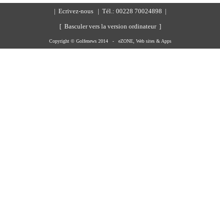
|
Ecrivez-nous
| Tél.: 00228 70024898 |
[ Basculer vers la version ordinateur ]
Copyright © Golfenews 2014 -
eZONE, Web sites & Apps