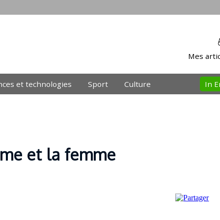
Mes artic
nces et technologies
Sport
Culture
In E
omme et la femme