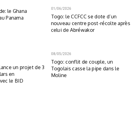
01/06/2026
e: le Ghana
Togo: le CCFCC se dote d’un
 au Panama
nouveau centre post-récolte après
celui de Abréwakor
08/05/2026
Togo: conflit de couple, un
lance un projet de 3
Togolais casse la pipe dans le
lars en
Moline
avec le BID