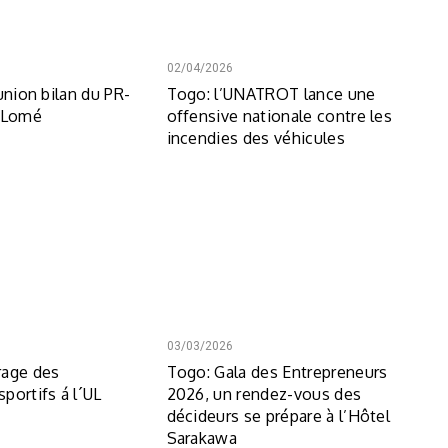
02/04/2026
union bilan du PR-
Togo: l’UNATROT lance une
á Lomé
offensive nationale contre les
incendies des véhicules
03/03/2026
rage des
Togo: Gala des Entrepreneurs
portifs á l´UL
2026, un rendez-vous des
décideurs se prépare à l’Hôtel
Sarakawa