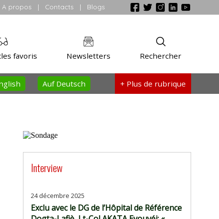
A propos
|
Contacts
|
Blogs
les favoris
Newsletters
Rechercher
nglish
Auf Deutsch
+ Plus
de rubrique
Interview
24 décembre 2025
Exclu avec le DG de l’Hôpital de Référence
Dogta-Lafiè, Lt-Col AKATA Eyouvéi: «