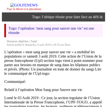
Pour la liberté et le pluralisme
Togo: l’afrique réunie pour faire face au défi de l’in
Togo: l’opération ‘mon sang pour sauver une vie’ est une
réussite
|
Dernieres dépêches
Santé
Article publié le dimanche, 4 août 2019 à 18:33 par Doso
L’opération « mon sang pour sauver une vie » a mobilisé les
populations ce samedi 3 août 2019. Cette action de l’Union de la
presse francophone (Upf) section togo vient à point nommer pour
parier aux besoins en manque de sang dans les hôpitaux publics
et privés. (Photo: Un journaliste en train de donner du sang) Lire
le communiqué de l’Upf-togo:
Communiqué:
Relatif à l’opération Mon Sang pour Sauver une vie
Lomé le 03 Août 2019 : Ce jour, la section togolaise de l’Union
Internationale de la Presse Francophone, l’UPF-TOGO, a appelé
les journalistes togolais, les lecteurs, auditeurs et téléspectateurs à