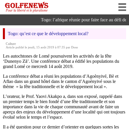
Pour la liberté et le pluralisme
Togo: l’afrique réunie pour faire face au défi de l’i
Togo: qu’est ce que le développement local?
Culture
Article publié le jeudi, 15 août 2019 à 07:35 par Doso
Les autochtones de Lomé poursuivent les activités de la fête
‘Dunenyo Zã’. Une conférence débat a édifié les populations du
grand Lomé ce mercredi 14 août 2019.
La conférence débat a réuni les populations d’Agoènyivé, Bè et
Aflao dans un grand hôtel dans le canton d’Agoènyivé sous le
thème » la fête traditionnelle et le développement local ».
L’orateur, le Prof. Yaovi Akakpo a, dans son exposé, rappelé dans
un premier temps le bien fondé d’une fête traditionnelle et son
importance dans la vie de chaque communauté avant de faire un
aperçu des enjeux du développement d’une localité qui ont toujours
évolué selon le temps et l’espace.
Il a été question pour ce dernier d’orienter en quelques sortes les