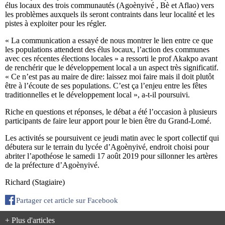
élus locaux des trois communautés (Agoènyivé , Bè et Aflao) vers
les problèmes auxquels ils seront contraints dans leur localité et les
pistes à exploiter pour les régler.
« La communication a essayé de nous montrer le lien entre ce que
les populations attendent des élus locaux, l’action des communes
avec ces récentes élections locales » a ressorti le prof Akakpo avant
de renchérir que le développement local a un aspect très significatif.
« Ce n’est pas au maire de dire: laissez moi faire mais il doit plutôt
être à l’écoute de ses populations. C’est ça l’enjeu entre les fêtes
traditionnelles et le développement local », a-t-il poursuivi.
Riche en questions et réponses, le débat a été l’occasion à plusieurs
participants de faire leur apport pour le bien être du Grand-Lomé.
Les activités se poursuivent ce jeudi matin avec le sport collectif qui
débutera sur le terrain du lycée d’Agoènyivé, endroit choisi pour
abriter l’apothéose le samedi 17 août 2019 pour sillonner les artères
de la préfecture d’Agoènyivé.
Richard (Stagiaire)
Partager cet article sur Facebook
+ Plus d'articles