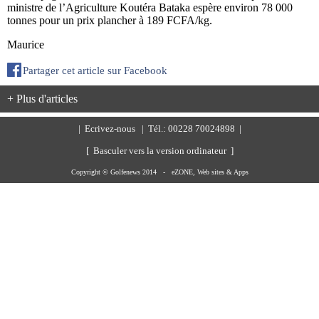
ministre de l’Agriculture Koutéra Bataka espère environ 78 000
tonnes pour un prix plancher à 189 FCFA/kg.
Maurice
Partager cet article sur Facebook
+ Plus d'articles
|
Ecrivez-nous
| Tél.: 00228 70024898 |
[ Basculer vers la version ordinateur ]
Copyright © Golfenews 2014 -
eZONE, Web sites & Apps