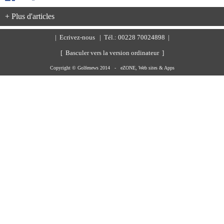
+ Plus d'articles
|
Ecrivez-nous
| Tél.: 00228 70024898 |
[ Basculer vers la version ordinateur ]
Copyright © Golfenews 2014 -
eZONE, Web sites & Apps