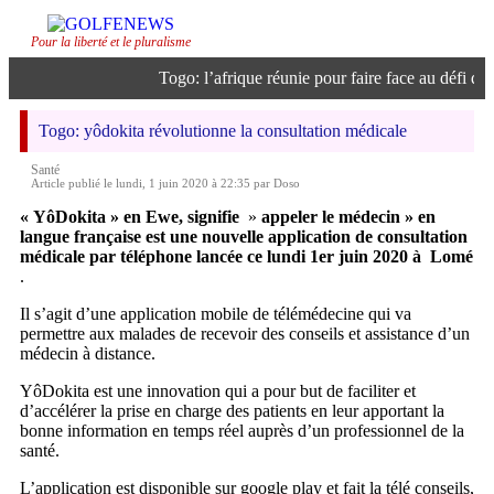
Pour la liberté et le pluralisme
Togo: l’afrique réunie pour faire face au défi de l’
Togo: yôdokita révolutionne la consultation médicale
Santé
Article publié le lundi, 1 juin 2020 à 22:35 par Doso
« YôDokita » en Ewe, signifie
»
appeler le médecin » en
langue française est une nouvelle application de consultation
médicale par téléphone lancée ce lundi 1er juin 2020 à
Lomé
.
Il s’agit d’une application mobile de télémédecine qui va
permettre aux malades de recevoir des conseils et assistance d’un
médecin à distance.
YôDokita est une innovation qui a pour but de faciliter et
d’accélérer la prise en charge des patients en leur apportant la
bonne information en temps réel auprès d’un professionnel de la
santé.
L’application est disponible sur google play et fait la télé conseils,