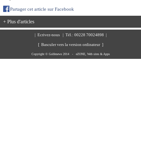
Partager cet article sur Facebook
+ Plus d'articles
|
Ecrivez-nous
| Tél.: 00228 70024898 |
[ Basculer vers la version ordinateur ]
Copyright © Golfenews 2014 -
eZONE, Web sites & Apps