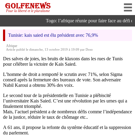
Pour la liberté et le pluralisme
Togo: l’afrique réunie pour faire face au défi de 
Tunisie: kais saied est élu président avec 76,9%
Afrique
Article publié le dimanche, 13 octobre 2019 à 19:09 par Doso
Des salves de joies, les bruits de klaxons dans les rues de Tunis
pour célébrer la victoire de Kais Saied.
L’homme de droit a remporté le scrutin avec 71%, selon Sigma
conseil après la fermeture des bureaux de vote. Son adversaire
Nabil Karoui a obtenu 30% des voix.
Le second tour de la présidentielle en Tunisie a plébiscité
l’universitaire Kais Saied. C’est une révolution par les urnes qui a
finalement triomphé.
Mais, l’actuel président a de nombreux défis comme l’indépendance
de la justice, réduire le taux de chômage etc..
A 61 ans, il propose la refonte du système éducatif et la suppression
du parlement.