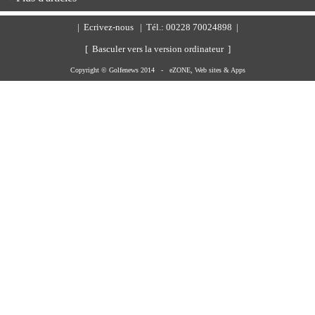
|
Ecrivez-nous
| Tél.: 00228 70024898 |
[ Basculer vers la version ordinateur ]
Copyright © Golfenews 2014 -
eZONE, Web sites & Apps