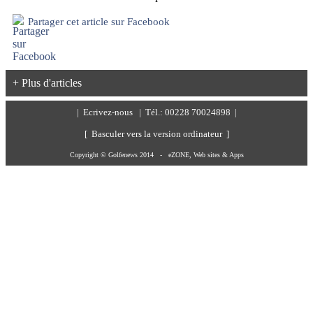
Partager cet article sur Facebook
+ Plus d'articles
|
Ecrivez-nous
| Tél.: 00228 70024898 |
[ Basculer vers la version ordinateur ]
Copyright © Golfenews 2014 -
eZONE, Web sites & Apps