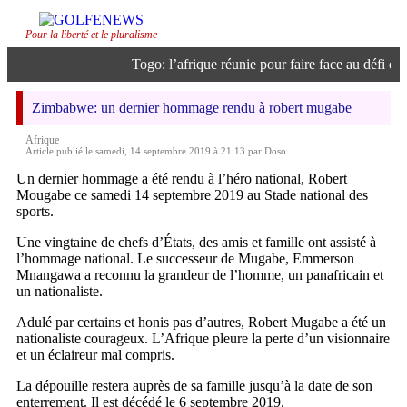
Pour la liberté et le pluralisme
Togo: l’afrique réunie pour faire face au défi de l’
Zimbabwe: un dernier hommage rendu à robert mugabe
Afrique
Article publié le samedi, 14 septembre 2019 à 21:13 par Doso
Un dernier hommage a été rendu à l’héro national, Robert
Mougabe ce samedi 14 septembre 2019 au Stade national des
sports.
Une vingtaine de chefs d’États, des amis et famille ont assisté à
l’hommage national. Le successeur de Mugabe, Emmerson
Mnangawa a reconnu la grandeur de l’homme, un panafricain et
un nationaliste.
Adulé par certains et honis pas d’autres, Robert Mugabe a été un
nationaliste courageux. L’Afrique pleure la perte d’un visionnaire
et un éclaireur mal compris.
La dépouille restera auprès de sa famille jusqu’à la date de son
enterrement. Il est décédé le 6 septembre 2019.