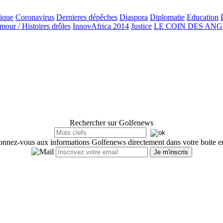
ique
Coronavirus
Dernieres dépêches
Diaspora
Diplomatie
Education
our / Histoires drôles
InnovAfrica 2014
Justice
LE COIN DES AN
Rechercher sur Golfenews
nnez-vous aux informations Golfenews directement dans votre boite e