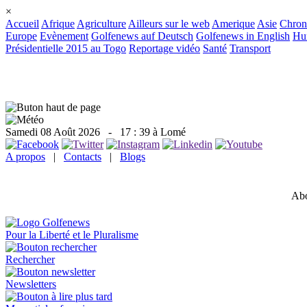
×
Accueil
Afrique
Agriculture
Ailleurs sur le web
Amerique
Asie
Chron
Europe
Evènement
Golfenews auf Deutsch
Golfenews in English
Hum
Présidentielle 2015 au Togo
Reportage vidéo
Santé
Transport
Samedi 08 Août 2026
- 17 : 39 à Lomé
A propos
|
Contacts
|
Blogs
Abo
Pour la Liberté et le Pluralisme
Rechercher
Newsletters