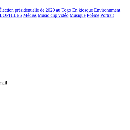
Élection présidentielle de 2020 au Togo
En kiosque
Environnment
GLOPHILES
Médias
Music-clip vidéo
Musique
Poème
Portrait
mail