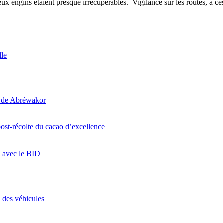
ux engins étaient presque irrécupérables. Vigilance sur les routes, à ce
lle
i de Abréwakor
ost-récolte du cacao d’excellence
n avec le BID
 des véhicules