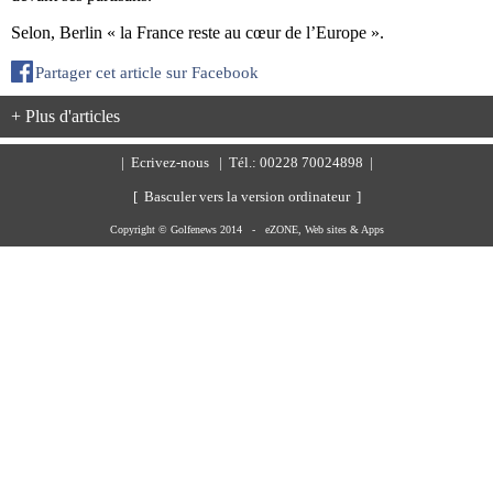
Selon, Berlin « la France reste au cœur de l’Europe ».
Partager cet article sur Facebook
+ Plus d'articles
|
Ecrivez-nous
| Tél.: 00228 70024898 |
[ Basculer vers la version ordinateur ]
Copyright © Golfenews 2014 -
eZONE, Web sites & Apps