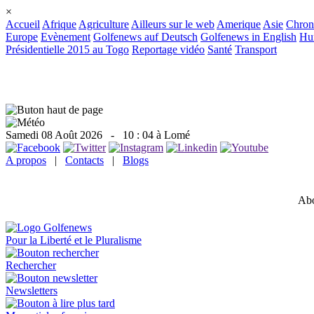
×
Accueil
Afrique
Agriculture
Ailleurs sur le web
Amerique
Asie
Chron
Europe
Evènement
Golfenews auf Deutsch
Golfenews in English
Hum
Présidentielle 2015 au Togo
Reportage vidéo
Santé
Transport
Samedi 08 Août 2026
- 10 : 04 à Lomé
A propos
|
Contacts
|
Blogs
Abo
Pour la Liberté et le Pluralisme
Rechercher
Newsletters