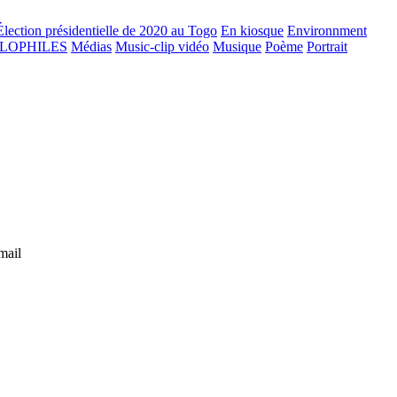
Élection présidentielle de 2020 au Togo
En kiosque
Environnment
GLOPHILES
Médias
Music-clip vidéo
Musique
Poème
Portrait
mail