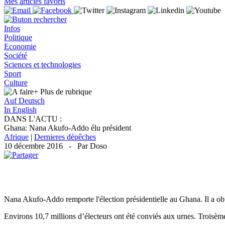
Mes articles favoris
Infos
Politique
Economie
Société
Sciences et technologies
Sport
Culture
+ Plus
de rubrique
Auf Deutsch
In English
DANS L'ACTU :
Ghana: Nana Akufo-Addo élu président
Afrique
|
Dernieres dépêches
10 décembre 2016 - Par Doso
Nana Akufo-Addo remporte l'élection présidentielle au Ghana. Il a o
Environs 10,7 millions d’électeurs ont été conviés aux urnes. Troisèm