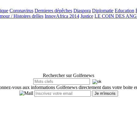
ique
Coronavirus
Dernieres dépêches
Diaspora
Diplomatie
Education
our / Histoires drôles
InnovAfrica 2014
Justice
LE COIN DES AN
Rechercher sur Golfenews
nnez-vous aux informations Golfenews directement dans votre boite e