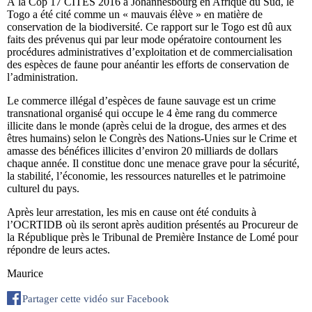
À la Cop 17 CITES 2016 à Johannesbourg en Afrique du Sud, le
Togo a été cité comme un « mauvais élève » en matière de
conservation de la biodiversité. Ce rapport sur le Togo est dû aux
faits des prévenus qui par leur mode opératoire contournent les
procédures administratives d’exploitation et de commercialisation
des espèces de faune pour anéantir les efforts de conservation de
l’administration.
Le commerce illégal d’espèces de faune sauvage est un crime
transnational organisé qui occupe le 4 ème rang du commerce
illicite dans le monde (après celui de la drogue, des armes et des
êtres humains) selon le Congrès des Nations-Unies sur le Crime et
amasse des bénéfices illicites d’environ 20 milliards de dollars
chaque année. Il constitue donc une menace grave pour la sécurité,
la stabilité, l’économie, les ressources naturelles et le patrimoine
culturel du pays.
Après leur arrestation, les mis en cause ont été conduits à
l’OCRTIDB où ils seront après audition présentés au Procureur de
la République près le Tribunal de Première Instance de Lomé pour
répondre de leurs actes.
Maurice
Partager cette vidéo sur Facebook