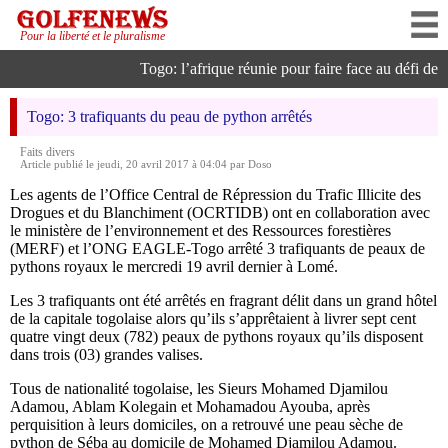
Pour la liberté et le pluralisme
Togo: l’afrique réunie pour faire face au défi de l’i
Togo: 3 trafiquants du peau de python arrêtés
Faits divers
Article publié le jeudi, 20 avril 2017 à 04:04 par Doso
Les agents de l’Office Central de Répression du Trafic Illicite des
Drogues et du Blanchiment (OCRTIDB) ont en collaboration avec
le ministère de l’environnement et des Ressources forestières
(MERF) et l’ONG EAGLE-Togo arrêté 3 trafiquants de peaux de
pythons royaux le mercredi 19 avril dernier à Lomé.
Les 3 trafiquants ont été arrêtés en fragrant délit dans un grand hôtel
de la capitale togolaise alors qu’ils s’apprêtaient à livrer sept cent
quatre vingt deux (782) peaux de pythons royaux qu’ils disposent
dans trois (03) grandes valises.
Tous de nationalité togolaise, les Sieurs Mohamed Djamilou
Adamou, Ablam Kolegain et Mohamadou Ayouba, après
perquisition à leurs domiciles, on a retrouvé une peau sèche de
python de Séba au domicile de Mohamed Djamilou Adamou.