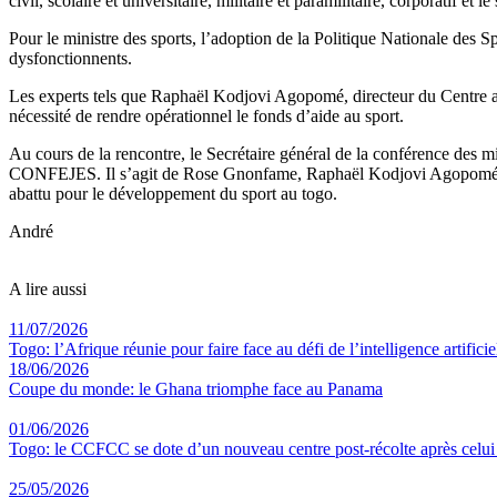
civil, scolaire et universitaire, militaire et paramilitaire, corporatif e
Pour le ministre des sports, l’adoption de la Politique Nationale des
dysfonctionnents.
Les experts tels que Raphaël Kodjovi Agopomé, directeur du Centre a
nécessité de rendre opérationnel le fonds d’aide au sport.
Au cours de la rencontre, le Secrétaire général de la conférence des m
CONFEJES. Il s’agit de Rose Gnonfame, Raphaël Kodjovi Agopomé et Ko
abattu pour le développement du sport au togo.
André
A lire aussi
11/07/2026
Togo: l’Afrique réunie pour faire face au défi de l’intelligence artificie
18/06/2026
Coupe du monde: le Ghana triomphe face au Panama
01/06/2026
Togo: le CCFCC se dote d’un nouveau centre post-récolte après celu
25/05/2026