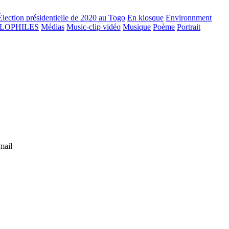
Élection présidentielle de 2020 au Togo
En kiosque
Environnment
GLOPHILES
Médias
Music-clip vidéo
Musique
Poème
Portrait
mail