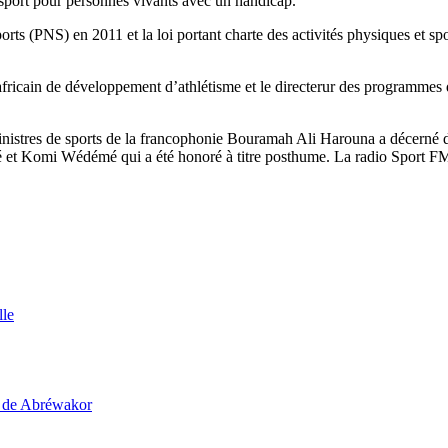
t le sport pour personnes vivants avec un handicap.
 Sports (PNS) en 2011 et la loi portant charte des activités physiques 
fricain de développement d’athlétisme et le directerur des programmes
inistres de sports de la francophonie Bouramah Ali Harouna a décerné des
mi Wédémé qui a été honoré à titre posthume. La radio Sport FM et la 
lle
i de Abréwakor