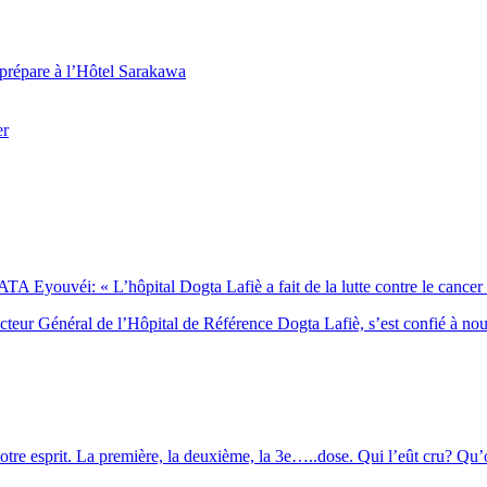
 prépare à l’Hôtel Sarakawa
er
Eyouvéi: « L’hôpital Dogta Lafiè a fait de la lutte contre le cancer l’
eur Général de l’Hôpital de Référence Dogta Lafiè, s’est confié à no
otre esprit. La première, la deuxième, la 3e…..dose. Qui l’eût cru? Qu