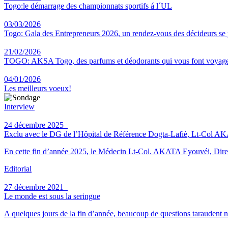
Togo:le démarrage des championnats sportifs á l´UL
03/03/2026
Togo: Gala des Entrepreneurs 2026, un rendez-vous des décideurs se
21/02/2026
TOGO: AKSA Togo, des parfums et déodorants qui vous font voyag
04/01/2026
Les meilleurs voeux!
Interview
24 décembre 2025
Exclu avec le DG de l’Hôpital de Référence Dogta-Lafiè, Lt-Col AKATA 
En cette fin d’année 2025, le Médecin Lt-Col. AKATA Eyouvéi, Direct
Editorial
27 décembre 2021
Le monde est sous la seringue
A quelques jours de la fin d’année, beaucoup de questions taraudent n