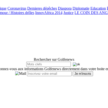
ique
Coronavirus
Dernieres dépêches
Diaspora
Diplomatie
Education
our / Histoires drôles
InnovAfrica 2014
Justice
LE COIN DES AN
Rechercher sur Golfenews
nnez-vous aux informations Golfenews directement dans votre boite e