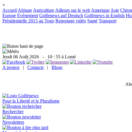
×
Accueil
Afrique
Agriculture
Ailleurs sur le web
Amerique
Asie
Chron
Europe
Evènement
Golfenews auf Deutsch
Golfenews in English
Hum
Présidentielle 2015 au Togo
Reportage vidéo
Santé
Transport
Jeudi 06 Août 2026
- 10 : 55 à Lomé
A propos
|
Contacts
|
Blogs
Abo
Pour la Liberté et le Pluralisme
Rechercher
Newsletters