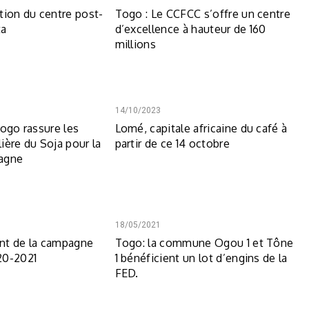
tion du centre post-
Togo : Le CCFCC s’offre un centre
ta
d’excellence à hauteur de 160
millions
14/10/2023
Togo rassure les
Lomé, capitale africaine du café à
lière du Soja pour la
partir de ce 14 octobre
agne
18/05/2021
nt de la campagne
Togo: la commune Ogou 1 et Tône
20-2021
1 bénéficient un lot d’engins de la
FED.