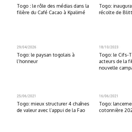
Togo : le rôle des médias dans la
Togo: inaugura
filière du Café Cacao à Kpalimé
récolte de Blit
29/04/2026
18/10/2023
Togo: le paysan togolais à
Togo: le Cifs-
l’honneur
acteurs de la fi
nouvelle camp
25/06/2021
16/06/2021
Togo: mieux structurer 4 chaînes
Togo: lanceme
de valeur avec l’appui de la Fao
cotonnière 20