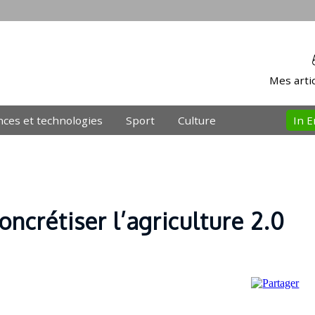
Mes artic
nces et technologies
Sport
Culture
In E
ncrétiser l’agriculture 2.0