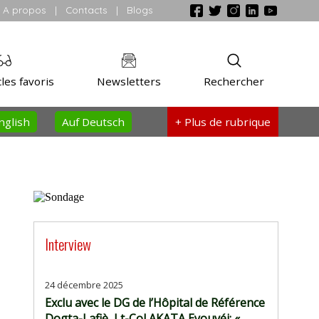
A propos
|
Contacts
|
Blogs
les favoris
Newsletters
Rechercher
nglish
Auf Deutsch
+ Plus
de rubrique
Interview
24 décembre 2025
Exclu avec le DG de l’Hôpital de Référence
Dogta-Lafiè, Lt-Col AKATA Eyouvéi: «