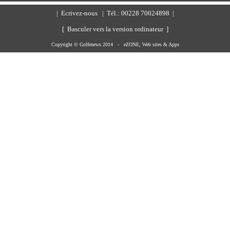
|
Ecrivez-nous
| Tél.: 00228 70024898 |
[ Basculer vers la version ordinateur ]
Copyright © Golfenews 2014 -
eZONE, Web sites & Apps