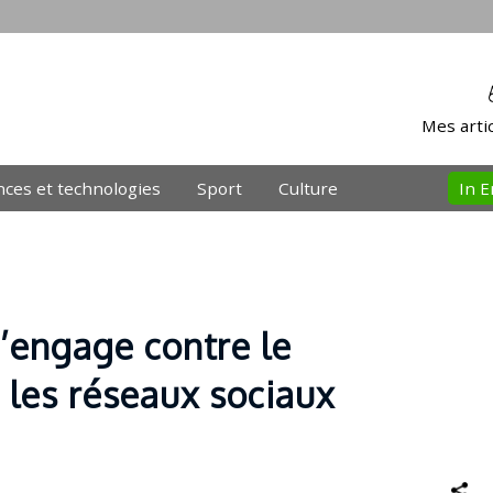
Mes artic
nces et technologies
Sport
Culture
In E
s’engage contre le
r les réseaux sociaux