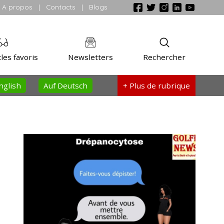
A propos
|
Contacts
|
Blogs
les favoris
Newsletters
Rechercher
nglish
Auf Deutsch
+ Plus
de rubrique