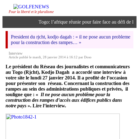
Pour la liberté et le pluralisme
Togo: l’afrique réunie pour faire face au défi de l’inte
President du rjcht, kodjo dagah : « il ne pose aucun probleme
pour la construction des rampes… »
Interview
Article publié le mardi, 28 janvier 2014 à 16:12 par Doso
Le président du Réseau des journalistes et communicateurs
au Togo (Rjcht), Kodjo Dagah a accordé une interview à
votre site le lundi 27 janvier 2014. Il a profité de l’occasion
pour présenter son réseau. Concernant la construction des
rampes au sein des administrations publiques et privées, il
souligne que : «
Il ne pose aucun problème pour la
construction des rampes d’accès aux édifices publics dans
notre pays
». Lire l’interview.