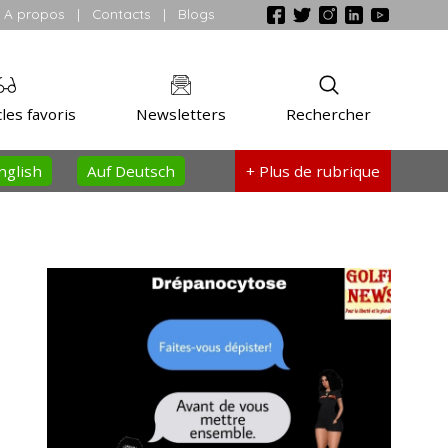
A propos
|
Contacts
|
Blogs
les favoris
Newsletters
Rechercher
nglish
Auf Deutsch
+ Plus
de rubrique