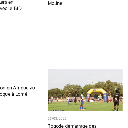
lars en
Moline
avec le BID
ion en Afrique au
loque à Lomé.
06/03/2026
Togo:le démarrage des