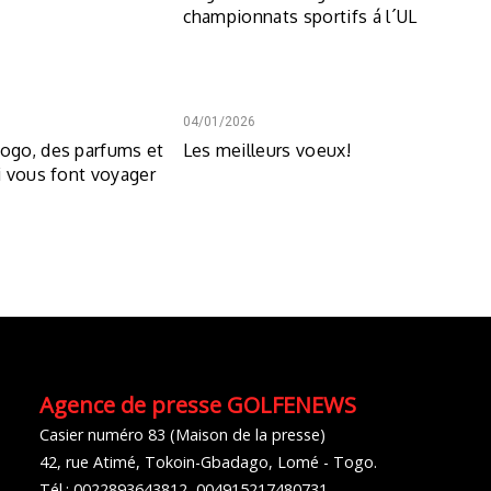
championnats sportifs á l´UL
04/01/2026
go, des parfums et
Les meilleurs voeux!
 vous font voyager
Agence de presse GOLFENEWS
Casier numéro 83 (Maison de la presse)
42, rue Atimé, Tokoin-Gbadago, Lomé - Togo.
Tél.: 0022893643812, 004915217480731