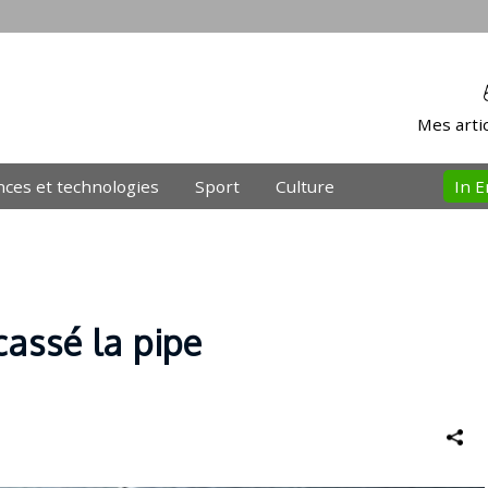
Mes artic
nces et technologies
Sport
Culture
In E
cassé la pipe