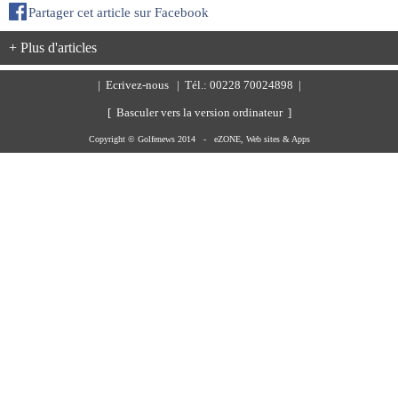
Partager cet article sur Facebook
+ Plus d'articles
|
Ecrivez-nous
| Tél.: 00228 70024898 |
[ Basculer vers la version ordinateur ]
Copyright © Golfenews 2014 -
eZONE, Web sites & Apps