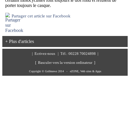
certains motocyclistes font toujours le dos rond et refusent de
porter toujours le casque.
Partager cet article sur Facebook
+ Plus d'articles
|
Ecrivez-nous
| Tél.: 00228 70024898 |
[ Basculer vers la version ordinateur ]
Copyright © Golfenews 2014 -
eZONE, Web sites & Apps